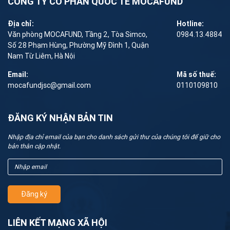
CÔNG TY CỔ PHẦN QUỐC TẾ MOCAFUND
Địa chỉ:
Hotline:
Văn phòng MOCAFUND, Tầng 2, Tòa Simco,
0984.13.4884
Số 28 Phạm Hùng, Phường Mỹ Đình 1, Quận
Nam Từ Liêm, Hà Nội
Email:
Mã số thuế:
mocafundjsc@gmail.com
0110109810
ĐĂNG KÝ NHẬN BẢN TIN
Nhập địa chỉ email của bạn cho danh sách gửi thư của chúng tôi để giữ cho
bản thân cập nhật.
Đăng ký
LIÊN KẾT MẠNG XÃ HỘI