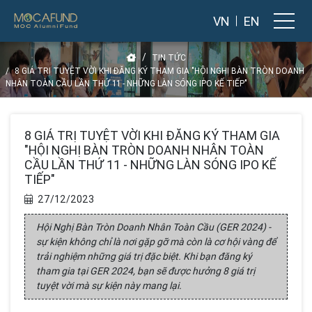
VN
EN
TIN TỨC
8 GIÁ TRỊ TUYỆT VỜI KHI ĐĂNG KÝ THAM GIA "HỘI NGHỊ BÀN TRÒN DOANH
NHÂN TOÀN CẦU LẦN THỨ 11 - NHỮNG LÀN SÓNG IPO KẾ TIẾP"
8 GIÁ TRỊ TUYỆT VỜI KHI ĐĂNG KÝ THAM GIA
"HỘI NGHỊ BÀN TRÒN DOANH NHÂN TOÀN
CẦU LẦN THỨ 11 - NHỮNG LÀN SÓNG IPO KẾ
TIẾP"
27/12/2023
Hội Nghị Bàn Tròn Doanh Nhân Toàn Cầu (GER 2024) -
sự kiện không chỉ là nơi gặp gỡ mà còn là cơ hội vàng để
trải nghiệm những giá trị đặc biệt. Khi bạn đăng ký
tham gia tại GER 2024, bạn sẽ được hưởng 8 giá trị
tuyệt vời mà sự kiện này mang lại.