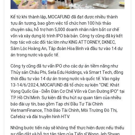
Kể từ khi thành lập, MOCAFUND đã đạt được nhiều thành
tựu ấn tượng, bao gồm việc tổ chức hơn 100 hội thảo
chuyên sâu, hỗ trợ hơn 5,000 doanh nhân nắm bắt cơ chế
vốn và xây dựng lộ trình IPO bài bản. Công ty cũng đã ký kết
hợp tác với các đối tác lớn như KING ATTORNEY, DKNEC,
Sâm Lộc Hoàng An, Tập đoàn Hòa Bình và đầu tư vào 14 dự
án trong nước và quốc tế.
Công ty cũng đã tư vấn IPO cho các dự án tiềm năng như
Thủy sản Châu Phi, Sela Edu Holdings, và Smart Tech, đồng
thời đầu tư vào 14 dự án trong nước và quốc tế. Vào ngày
13-14/6/2024, MOCAFUND đã tổ chức sự kiện “CNE: Khát
Vọng Quốc Gia - Diễn Đàn Cơ Chế Vốn và Con Đường IPO” tại
TP. Hồ Chí Minh. Sự kiện đã thu hút sự quan tâm của nhiều
báo đài uy tín, bao gồm Tạp chí Đầu Tư Tài Chính
VietnamFinance, Thời Báo Tài Chính, Môi Trường Đô Thị,
Cafebiz và đài truyền hình HTV.
Những bước tiến này sẽ không thể thực hiện được nếu thiếu
sự dẫn dắt và hỗ trợ tận tâm của Tiến sĩ Wong Jeh Shyan.