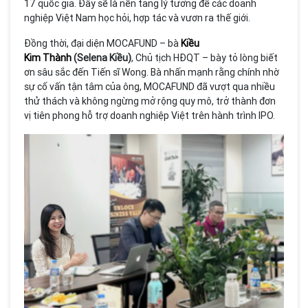
17 quốc gia. Đây sẽ là nền tảng lý tưởng để các doanh
nghiệp Việt Nam học hỏi, hợp tác và vươn ra thế giới.
Đồng thời, đại diện MOCAFUND – bà
Kiều
Kim Thành
(Selena Kiều)
, Chủ tịch HĐQT – bày tỏ lòng biết
ơn sâu sắc đến Tiến sĩ Wong. Bà nhấn mạnh rằng chính nhờ
sự cố vấn tận tâm của ông, MOCAFUND đã vượt qua nhiều
thử thách và không ngừng mở rộng quy mô, trở thành đơn
vị tiên phong hỗ trợ doanh nghiệp Việt trên hành trình IPO.