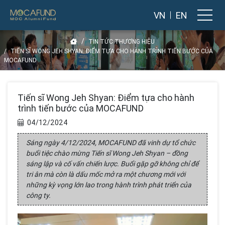
VN
EN
TIN TỨC THƯƠNG HIỆU
TIẾN SĨ WONG JEH SHYAN: ĐIỂM TỰA CHO HÀNH TRÌNH TIẾN BƯỚC CỦA
MOCAFUND
Tiến sĩ Wong Jeh Shyan: Điểm tựa cho hành
trình tiến bước của MOCAFUND
04/12/2024
Sáng ngày 4/12/2024, MOCAFUND đã vinh dự tổ chức
buổi tiệc chào mừng Tiến sĩ Wong Jeh Shyan – đồng
sáng lập và cố vấn chiến lược. Buổi gặp gỡ không chỉ để
tri ân mà còn là dấu mốc mở ra một chương mới với
những kỳ vọng lớn lao trong hành trình phát triển của
công ty.