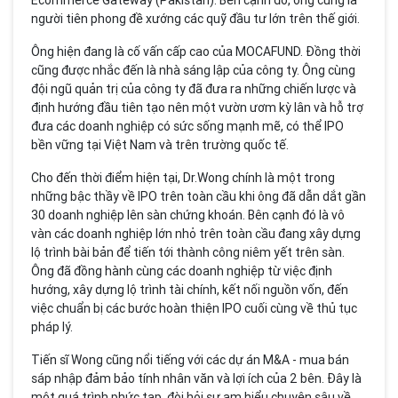
người tiên phong đề xướng các quỹ đầu tư lớn trên thế giới.
Ông hiện đang là cố vấn cấp cao của MOCAFUND. Đồng thời
cũng được nhắc đến là nhà sáng lập của công ty. Ông cùng
đội ngũ quản trị của công ty đã đưa ra những chiến lược và
định hướng đầu tiên tạo nên một vườn ươm kỳ lân và hỗ trợ
đưa các doanh nghiệp có sức sống mạnh mẽ, có thể IPO
bền vững tại Việt Nam và trên trường quốc tế.
Cho đến thời điểm hiện tại, Dr.Wong chính là một trong
những bậc thầy về IPO trên toàn cầu khi ông đã dẫn dắt gần
30 doanh nghiệp lên sàn chứng khoán. Bên cạnh đó là vô
vàn các doanh nghiệp lớn nhỏ trên toàn cầu đang xây dựng
lộ trình bài bản để tiến tới thành công niêm yết trên sàn.
Ông đã đồng hành cùng các doanh nghiệp từ việc định
hướng, xây dựng lộ trình tài chính, kết nối nguồn vốn, đến
việc chuẩn bị các bước hoàn thiện IPO cuối cùng về thủ tục
pháp lý.
Tiến sĩ Wong cũng nổi tiếng với các dự án M&A - mua bán
sáp nhập đảm bảo tính nhân văn và lợi ích của 2 bên. Đây là
một quá trình phức tạp, đòi hỏi sự am hiểu chuyên sâu về