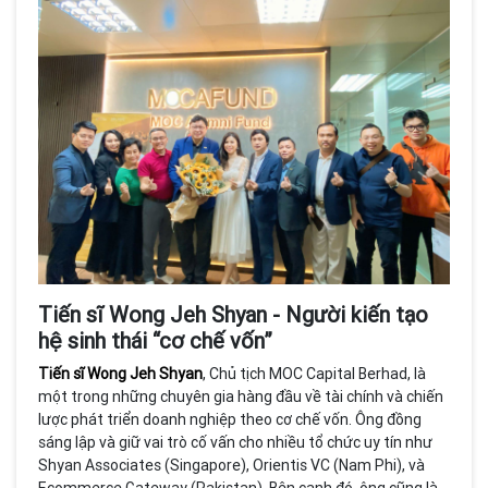
Tiến sĩ Wong Jeh Shyan - Người kiến tạo
hệ sinh thái “cơ chế vốn”
Tiến sĩ Wong Jeh Shyan
, Chủ tịch MOC Capital Berhad, là
một trong những chuyên gia hàng đầu về tài chính và chiến
lược phát triển doanh nghiệp theo cơ chế vốn. Ông đồng
sáng lập và giữ vai trò cố vấn cho nhiều tổ chức uy tín như
Shyan Associates (Singapore), Orientis VC (Nam Phi), và
Ecommerce Gateway (Pakistan). Bên cạnh đó, ông cũng là