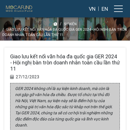
VN
EN
SỰ KIỆN
GIAO LƯU KẾT NỐI VĂN HÓA ĐA QUỐC GIA GER 2024 - HỘI NGHỊ BÀN TRÒN
DOANH NHÂN TOÀN CẦU LẦN THỨ 11
Giao lưu kết nối văn hóa đa quốc gia GER 2024
- Hội nghị bàn tròn doanh nhân toàn cầu lần thứ
11
27/12/2023
GER 2024 không chỉ là sự kiện kinh doanh, mà còn là
nơi gặp gỡ văn hóa đa chiều. Được tổ chức tại thủ đô
Hà Nội, Việt Nam, sự kiện này sẽ là điểm hội tụ của
những giá trị văn hóa đặc sắc từ khắp nơi trên thế giới.
Tại GER 2024, chúng ta sẽ có cơ hội trải nghiệm những
đặc điểm độc đáo của từng quốc gia và lĩnh vực kinh
doanh.