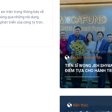
xin trân trọng thông báo về
thông qua những nội dung
phát triển của công ty trong
Tin tức thương hiệu
TIẾN SĨ WONG JEH SHYA
ĐIỂM TỰA CHO HÀNH TR
TIẾN BƯỚC CỦA MOCAF
Kiến thức
xem chi tiết