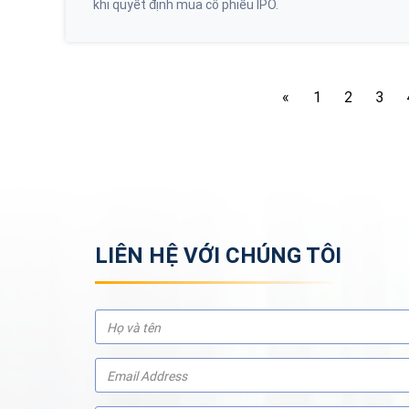
khi quyết định mua cổ phiếu IPO.
«
1
2
3
LIÊN HỆ VỚI CHÚNG TÔI