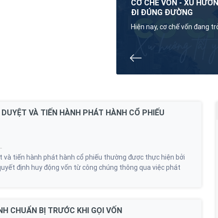
OANH NGHIỆP TỈNH HẢI
CƠ CHẾ VỐN - XU HƯỚ
ĐI ĐÚNG ĐƯỜNG
ng ty Cổ phần Quốc tế MOCAFUND,
Hiện nay, cơ chế vốn đang t
Hải Dương, Club Doanh nhân TOP
các doanh nghiệp, đặc biệt 
iến quan trọng trong việc hỗ trợ
tăng. Tuy nhiên, nhiều người
là tại tỉnh. Sự kiện hứa hẹn sẽ
của cơ chế này. Thực tế, cá
nghiệp địa phương trong việc mở
chính dẫn đến những phản ứ
đẩy phát triển kinh tế bền vững.
 DUYỆT VÀ TIẾN HÀNH PHÁT HÀNH CỔ PHIẾU
t và tiến hành phát hành cổ phiếu thường được thực hiện bởi
 quyết định huy động vốn từ công chúng thông qua việc phát
NH CHUẨN BỊ TRƯỚC KHI GỌI VỐN