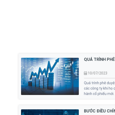
MOCAFUND - SỰ KIỆN HỢP TÁC HỖ TRỢ D
DƯƠNG
Vào ngày 12/10 sắp tới, sự kiện hợp tác giữa Cô
Trung tâm hỗ trợ Doanh nghiệp Vừa và nhỏ Tỉnh 
CEO sẽ diễn ra tại Hải Dương, đánh dấu một bước t
và phát triển doanh nghiệp của Việt Nam, đặc biệt 
mang đến những cơ hội "có 1 không 2" cho doanh 
rộng kiến thức, nâng tầm quan hệ hợp tác và thúc 
QUÁ TRÌNH PHÊ
10/07/2023
Quá trình phê duyệ
các công ty khi họ
hành cổ phiếu mới.
BƯỚC ĐIỀU CHỈ