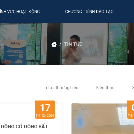
LĨNH VỰC HOẠT ĐỘNG
CHƯƠNG TRÌNH ĐÀO TẠO
TIN TỨC
Tin tức thương hiệu
Kiến thức
17
TH. 12 - 2024
TH. 
I ĐỒNG CỔ ĐÔNG BẤT