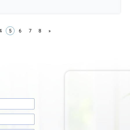
4
5
6
7
8
»