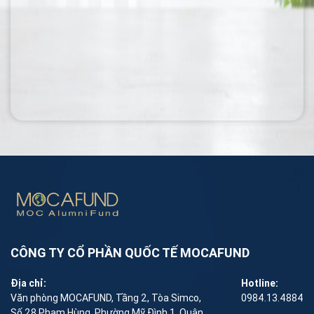
CÔNG TY CỔ PHẦN QUỐC TẾ MOCAFUND
Địa chỉ:
Hotline:
Văn phòng MOCAFUND, Tầng 2, Tòa Simco,
0984.13.4884
Số 28 Phạm Hùng, Phường Mỹ Đình 1, Quận