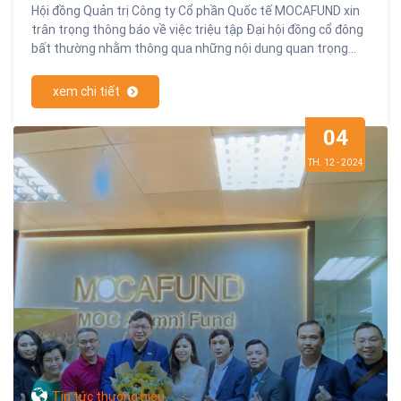
Hội đồng Quản trị Công ty Cổ phần Quốc tế MOCAFUND xin
trân trọng thông báo về việc triệu tập Đại hội đồng cổ đông
bất thường nhằm thông qua những nội dung quan trọng
liên quan đến cơ cấu tổ chức và định hướng phát triển của
công ty trong giai đoạn mới.
xem chi tiết
04
TH. 12 - 2024
Tin tức thương hiệu