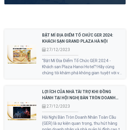
ngại về tính minh bạch của cơ chế này. Thực tế, các sai
lầm trong cách thức áp dụng mới là nguyên nhân chính
dẫn đến những phản ứng tiêu cực từ cộng đồng.
BẬT MÍ ĐỊA ĐIỂM TỔ CHỨC GER 2024:
KHÁCH SẠN GRAND PLAZA HÀ NỘI
27/12/2023
"Bật Mí Địa Điểm Tổ Chức GER 2024 -
Khách sạn Plaza Hanoi Hotel"! Hãy cùng
chúng tôi khám phá không gian tuyệt vời và
tiện nghi hiện đại tại địa điểm đặc biệt của
Hội Nghị Bàn Tròn Doanh Nhân Toàn Cầu lần
thứ 11.
LỢI ÍCH CỦA NHÀ TÀI TRỢ KHI ĐỒNG
HÀNH TẠI HỘI NGHỊ BÀN TRÒN DOANH
NHÂN QUỐC TẾ - GER 2024
27/12/2023
Hội Nghị Bàn Tròn Doanh Nhân Toàn Cầu
(GER) là sự kiện quan trọng, thu hút hàng
ngàn doanh nhân và nhà quản lý đỉnh cao từ