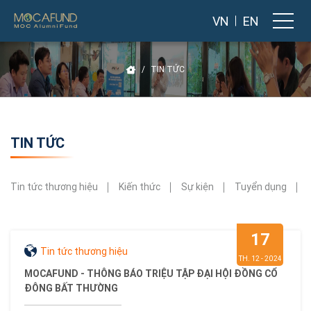
VN
EN
TIN TỨC
TIN TỨC
Tin tức thương hiệu
Kiến thức
Sự kiện
Tuyển dụng
17
Tin tức thương hiệu
TH. 12 - 2024
MOCAFUND - THÔNG BÁO TRIỆU TẬP ĐẠI HỘI ĐỒNG CỔ
ĐÔNG BẤT THƯỜNG