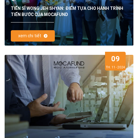
TIẾN SĨ WONG JEH SHYAN: ĐIỂM TỰA CHO HÀNH TRÌNH
TIẾN BƯỚC CỦA MOCAFUND
xem chi tiết
09
TH. 11 - 2024