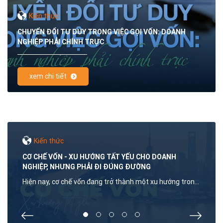
Kiến thức
CHUYỂN ĐỔI TƯ DUY TRONG VIỆC GỌI VỐN: DOANH
NGHIỆP PHẢI CHÍNH TRỰC
xem chi tiết
Kiến thức
CƠ CHẾ VỐN - XU HƯỚNG TẤT YẾU CHO DOANH
NGHIỆP, NHƯNG PHẢI ĐI ĐÚNG ĐƯỜNG
Hiện nay, cơ chế vốn đang trở thành một xu hướng trong
chiến lược phát triển của các doanh nghiệp, đặc biệt khi
nhu cầu mở rộng và thu hút đầu tư ngày càng gia tăng.
Tuy nhiên, nhiều người vẫn mang những định kiến và lo
1
2
3
4
5