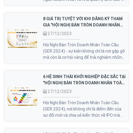
khắp nơi trên thế giới. Đối với những đơn vị
có sự quan tâm và cam kết đồng hành cùng
chúng tôi, có nhiều lợi ích lớn mà GER mang
8 GIÁ TRỊ TUYỆT VỜI KHI ĐĂNG KÝ THAM
lại.
GIA "HỘI NGHỊ BÀN TRÒN DOANH NHÂN
TOÀN CẦU LẦN THỨ 11 - NHỮNG LÀN
27/12/2023
SÓNG IPO KẾ TIẾP"
Hội Nghị Bàn Tròn Doanh Nhân Toàn Cầu
(GER 2024) - sự kiện không chỉ là nơi gặp gỡ
mà còn là cơ hội vàng để trải nghiệm những
giá trị đặc biệt. Khi bạn đăng ký tham gia tại
GER 2024, bạn sẽ được hưởng 8 giá trị
tuyệt vời mà sự kiện này mang lại.
6 HỆ SINH THÁI KHỞI NGHIỆP ĐẶC SẮC TẠI
"HỘI NGHỊ BÀN TRÒN DOANH NHÂN TOÀN
CẦU LẦN THỨ 11 - NHỮNG LÀN SÓNG IPO
27/12/2023
KẾ TIẾP"
Hội Nghị Bàn Tròn Doanh Nhân Toàn Cầu
(GER 2024), nơi không chỉ là điểm đến của
sự đổi mới và chia sẻ kiến thức về IPO mà
còn là nguồn cảm hứng cho những ý tưởng
khởi nghiệp sáng tạo. GER không chỉ là một