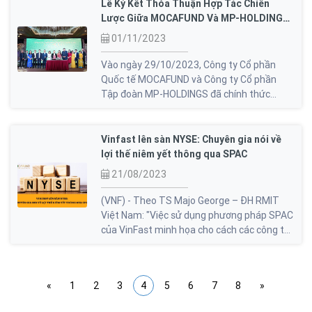
sự kiện, mà còn là hành trình truyền cảm
Lễ Ký Kết Thỏa Thuận Hợp Tác Chiến
hứng và hỗ trợ cho hàng triệu doanh nghiệp
Lược Giữa MOCAFUND Và MP-HOLDINGS:
khởi nghiệp trên khắp thế giới.
Tiến Về Tương Lai Sáng Tạo
01/11/2023
Vào ngày 29/10/2023, Công ty Cổ phần
Quốc tế MOCAFUND và Công ty Cổ phần
Tập đoàn MP-HOLDINGS đã chính thức
tuyên bố về việc ký kết thỏa thuận hợp tác
chiến lược, mở ra một chương mới của sự
phát triển đối với cả hai bên nhằm xây dựng
Vinfast lên sàn NYSE: Chuyên gia nói về
và phát triển doanh nghiệp. Sự kiện đáng
lợi thế niêm yết thông qua SPAC
chú ý này đã đánh dấu bước đột phá quan
21/08/2023
trọng trong quan hệ đối tác giữa hai công ty.
(VNF) - Theo TS Majo George – ĐH RMIT
Việt Nam: "Việc sử dụng phương pháp SPAC
của VinFast minh họa cho cách các công ty
có thể sử dụng con đường thay thế này để
tiến vào thị trường đại chúng nhằm đạt
được mục tiêu mở rộng nhanh chóng và tận
«
1
2
3
4
5
6
7
8
»
dụng các xu hướng thị trường'.